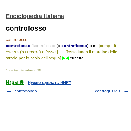
Enciclopedia Italiana
controfosso
controfosso
controfosso
/kontro'fɔs:o/
(o
contraffosso
) s.m.
[comp. di
contro-
(o
contra-
) e
fosso
]
. —
[fosso lungo il margine delle
strade per lo scolo dell'acqua]
▶◀
cunetta.
Enciclopedia Italiana
.
2013
.
Игры ⚽
Нужно сделать НИР?
controfondo
controguardia