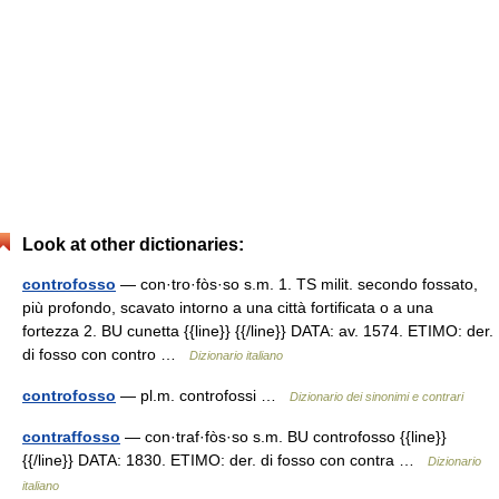
Look at other dictionaries:
controfosso
— con·tro·fòs·so s.m. 1. TS milit. secondo fossato,
più profondo, scavato intorno a una città fortificata o a una
fortezza 2. BU cunetta {{line}} {{/line}} DATA: av. 1574. ETIMO: der.
di fosso con contro …
Dizionario italiano
controfosso
— pl.m. controfossi …
Dizionario dei sinonimi e contrari
contraffosso
— con·traf·fòs·so s.m. BU controfosso {{line}}
{{/line}} DATA: 1830. ETIMO: der. di fosso con contra …
Dizionario
italiano