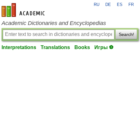
RU
DE
ES
FR
en-academic.com
Academic Dictionaries and Encyclopedias
Search!
Interpretations
Translations
Books
Игры ⚽